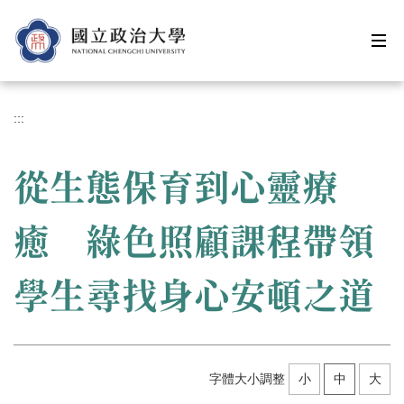
跳
到
主
要
內
容
:::
區
從生態保育到心靈療
癒 綠色照顧課程帶領
學生尋找身心安頓之道
字體大小調整
小
中
大