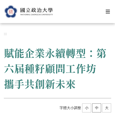
跳
到
主
要
內
容
:::
區
賦能企業永續轉型：第
六屆種籽顧問工作坊
攜手共創新未來
字體大小調整
小
中
大