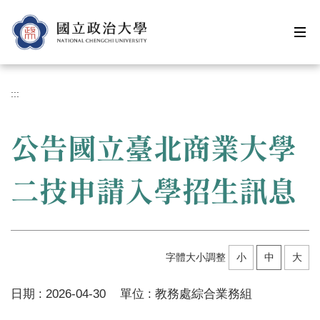
跳
到
主
要
內
容
:::
區
公告國立臺北商業大學
二技申請入學招生訊息
字體大小調整
小
中
大
日期 :
2026-04-30
單位 :
教務處綜合業務組