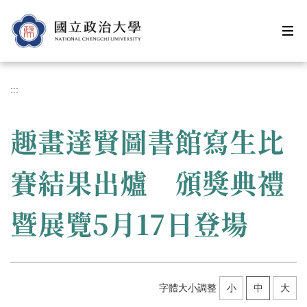
跳
到
主
要
內
容
:::
區
趣畫達賢圖書館寫生比
賽結果出爐 頒獎典禮
暨展覽5月17日登場
字體大小調整
小
中
大