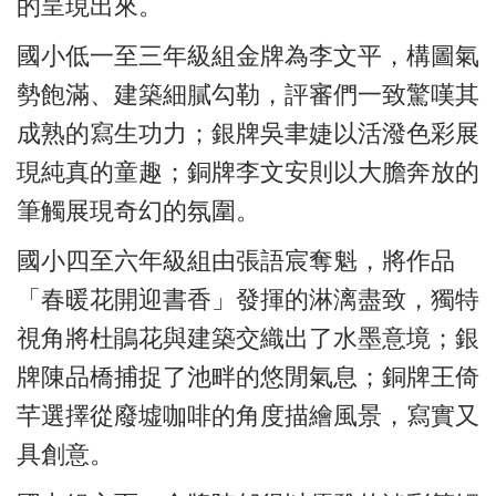
的呈現出來。
國小低一至三年級組金牌為李文平，構圖氣
勢飽滿、建築細膩勾勒，評審們一致驚嘆其
成熟的寫生功力；銀牌吳聿婕以活潑色彩展
現純真的童趣；銅牌李文安則以大膽奔放的
筆觸展現奇幻的氛圍。
國小四至六年級組由張語宸奪魁，將作品
「春暖花開迎書香」發揮的淋漓盡致，獨特
視角將杜鵑花與建築交織出了水墨意境；銀
牌陳品橋捕捉了池畔的悠閒氣息；銅牌王倚
芊選擇從廢墟咖啡的角度描繪風景，寫實又
具創意。