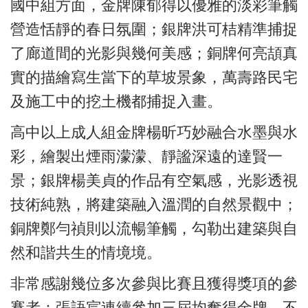
國中組方面，金牌陳郁得以優雅的淡彩筆觸
營造恬靜的春日氛圍；銀牌洪可桔精準捕捉
了廊道間的光影與幾何美感；銅牌何亮頡真
實的描繪寫生當下的草坡景象，萬壽路民宅
及施工中的挖土機都捕捉入畫。
高中以上成人組金牌楊昕巧妙融合水墨與水
彩，繪製出煙雨濛濛、靜謐深遠的達賢一
景；銀牌楊美貞的作品有空氣感，光影透視
技術純熟，將建築融入溫潤的自然景觀中；
銅牌鄭勻禎則以流暢筆觸，勾勒出建築與自
然和諧共生的情境境。
非常感謝幾位多次參與比賽且獲得獎項的參
賽者：張語宸連續參加三屆均奪得金牌，不