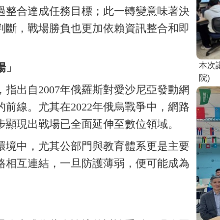
過整合達成任務目標；此一轉變意味著決
判斷，戰場勝負也更加依賴資訊整合和即
本次
場」
院)
指出自2007年俄羅斯對愛沙尼亞發動網
前線。尤其在2022年俄烏戰爭中，網路
步顯現出戰場已全面延伸至數位領域。
環境中，尤其公部門與教育體系更是主要
路相互連結，一旦防護薄弱，便可能成為