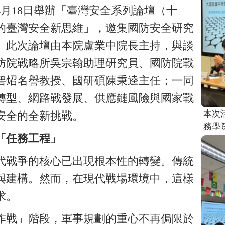
4月18日舉辦「臺灣安全系列論壇（十
的臺灣安全新思維」，邀集國防安全研究
。此次論壇由本院盧業中院長主持，與談
防院戰略所吳宗翰助理研究員、國防院戰
碧炤名譽教授、國研碩陳秉逵主任；一同
轉型、網路戰發展、供應鏈風險與國家戰
本次
安全的全新挑戰。
務學院
「任務工程」
代戰爭的核心已出現根本性的轉變。傳統
與建構。然而，在現代戰場環境中，這樣
求。
作戰」階段，軍事規劃的重心不再侷限於