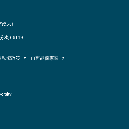
訪政大
）
機 66119
隱私權政策
自辦品保專區
ersity