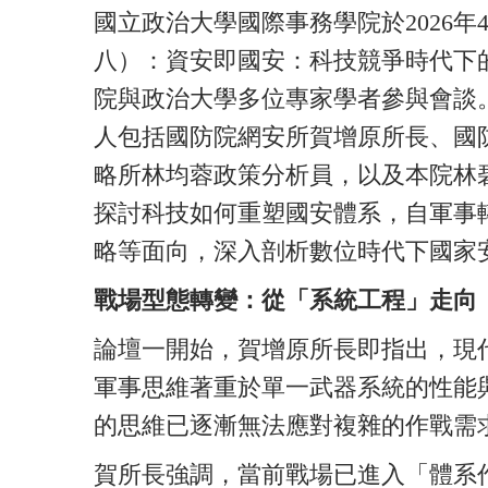
國立政治大學國際事務學院於2026年
八）：資安即國安：科技競爭時代下
院與政治大學多位專家學者參與會談
人包括國防院網安所賀增原所長、國
略所林均蓉政策分析員，以及本院林
探討科技如何重塑國安體系，自軍事
略等面向，深入剖析數位時代下國家
戰場型態轉變：從「系統工程」走向
論壇一開始，賀增原所長即指出，現
軍事思維著重於單一武器系統的性能
的思維已逐漸無法應對複雜的作戰需
賀所長強調，當前戰場已進入「體系