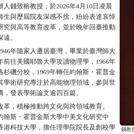
錢致榕教授，於2026年4月10日凌晨
師生與歷屆院友深感不捨，紛紛表達哀悼
研究與高等教育改革，並於晚年回臺推動
深遠。
1946年隨家人遷居臺灣，畢業於臺灣師大
年前往美國耶魯大學攻讀物理學，1966年
杉磯分校，1969年轉任約翰斯・霍普金
其學術研究專注於高能物理領域，參與世
構，發表學術論文逾四百篇。
改革，積極推動跨文化與跨領域教育。
學與約翰斯・霍普金斯大學中美文化研究中
創立香港科技大學，擔任理學院院長及創校學
錢教