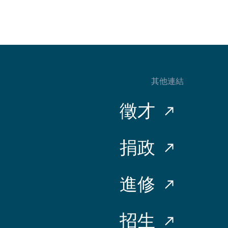
其他連結
徵才
捐政
進修
招生