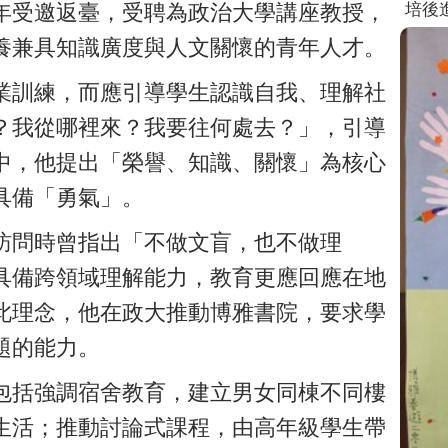
培後
9年受邀返臺，受聘為政治大學講座教授，
養兼具知識廣度與人文關懷的青年人才。
業訓練，而應引導學生認識自我、理解社
？我從哪裡來？我要往何處去？」，引導
中，他提出「榮譽、知識、關懷」為核心
具備「勇氣」。
體訪問時曾指出「不做文盲，也不做理
具備跨領域理解能力，教育更應回應在地
此理念，他在政大推動博雅書院，要求學
題的能力。
包括強調宿舍教育，建立男女同棟不同樓
生活；推動討論式課程，由高年級學生帶