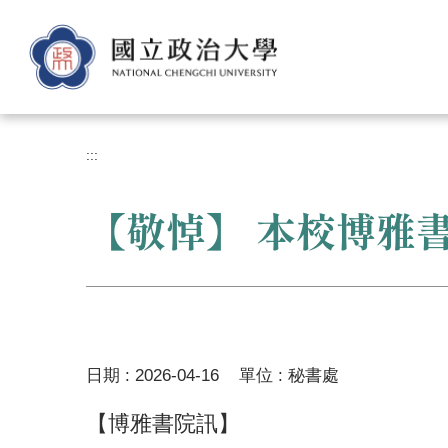
跳
到
主
要
內
容
區
:::
【敬悼】 本校博雅書
日期 :
2026-04-16
單位 :
秘書處
【博雅書院訊】