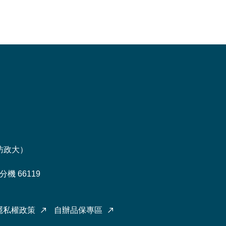
訪政大
）
機 66119
隱私權政策
自辦品保專區