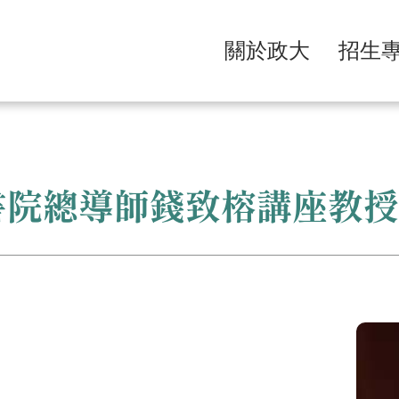
關於政大
招生
院總導師錢致榕講座教授（1