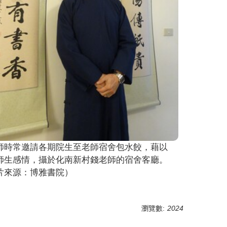
師時常邀請各期院生至老師宿舍包水餃，藉以
師生感情，攝於化南新村錢老師的宿舍客廳。
片來源：博雅書院）
瀏覽數:
2024