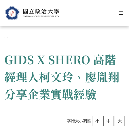
跳
到
主
要
內
容
:::
區
GIDS X SHERO 高階
經理人柯文玲、廖胤翔
分享企業實戰經驗
字體大小調整
小
中
大