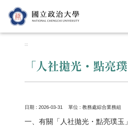
跳
到
主
要
內
容
區
:::
「人社拋光・點亮璞
日期 :
2026-03-31
單位 :
教務處綜合業務組
一、有關「人社拋光・點亮璞玉