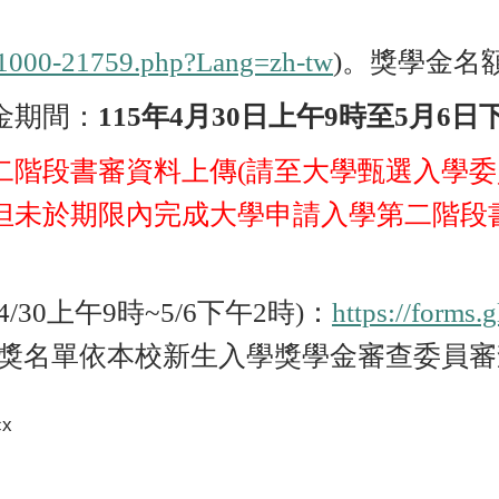
4-1000-21759.php?Lang=zh-tw
)。獎學金名
金期間：
115
年
4
月
30
日上午
9
時至
5
月
6
日
二階段書審資料上傳(請至大學甄選入學委
但未於期限內完成大學申請入學第二階段
4
/
30
上午
9
時
~5/6
下午
2
時)：
https://for
獲獎名單依本校新生入學獎學金審查委員
x