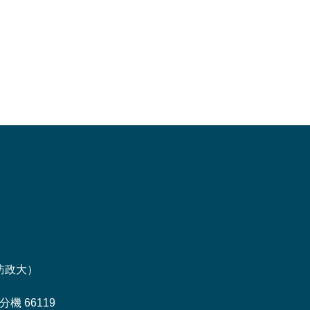
訪政大
）
機 66119