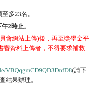
額至多
23
名。
下午
2
時止
。
員會網站上傳)後，再至獎學金
平
書審資料上傳者，不得要求補救
ms.gle/VBQqgmCD9QD3DnfD8
(請下
審查結果辦理。