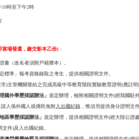
10時至下午2時
室
即當場發還，繳交影本乙份)
：
證書（改名者須附戶籍謄本）。
定標準」報考資格錄取之考生，提供相關證明文件。
(市)主管機關發給之完成高級中等教育階段實驗教育證明(應註明
理國外學歷採認辦法」
規定辦理，檢附相關證明文件(
經我國駐
申請人係外國人或僑民免附
入出國紀錄
，惟須另提供身分證明文
地區學歷採認辦法」
規定辦理，提供相關證明文件(
經大陸公證
明文件
)
及入出國紀錄。
港澳門學歷檢覈及採認辦法」
規定辦理，提供相關證明文件(
經