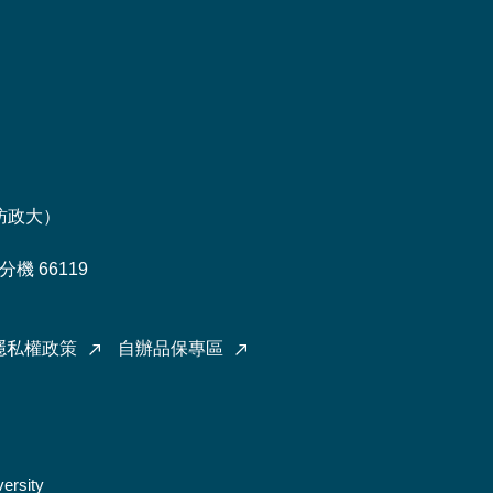
訪政大
）
機 66119
隱私權政策
自辦品保專區
ersity