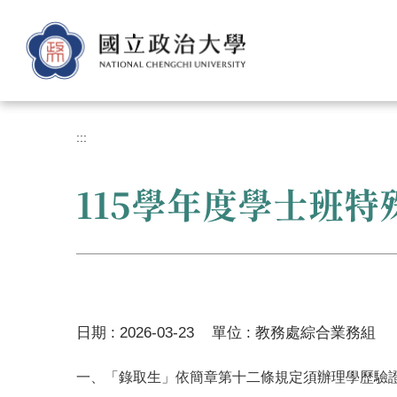
跳
到
主
要
內
容
區
:::
115學年度學士班
日期 :
2026-03-23
單位 :
教務處綜合業務組
一、「錄取生」依簡章第十二條規定須辦理學歷驗