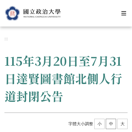
跳
到
主
要
內
容
:::
區
115年3月20日至7月31
日達賢圖書館北側人行
道封閉公告
字體大小調整
小
中
大