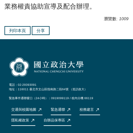
業務權責協助宣導及配合辦理。
瀏覽數:
1009
列印本頁
分享
電話：02-29393091
地址：116011 臺北市文山區指南路二段64號 （
造訪政大
）
緊急事件通聯窗口（24小時）：0919099119 / 校內分機 66119
交通與校園地圖
緊急通聯
校務建言
隱私權政策
自辦品保專區