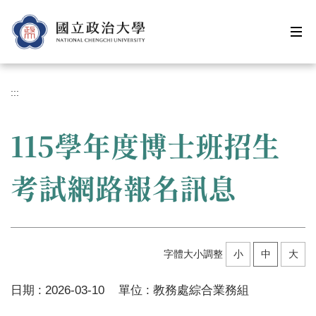
跳
到
主
要
內
容
:::
區
115學年度博士班招生
考試網路報名訊息
字體大小調整
小
中
大
日期 :
2026-03-10
單位 :
教務處綜合業務組