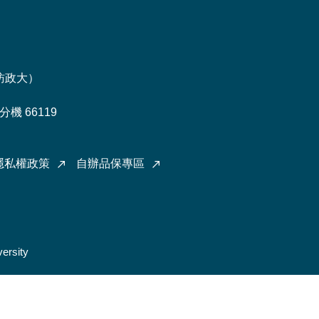
訪政大
）
機 66119
隱私權政策
自辦品保專區
ersity