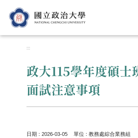
跳
到
主
要
內
容
區
:::
政大115學年度碩
面試注意事項
日期 :
2026-03-05
單位 :
教務處綜合業務組