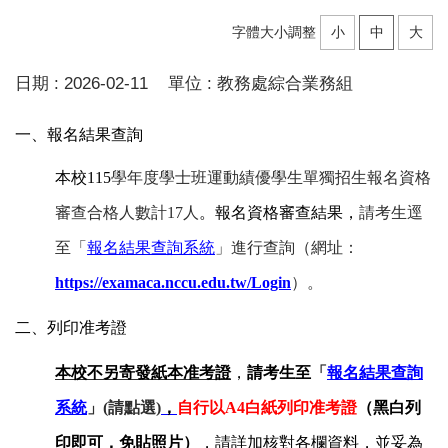
字體大小調整
小
中
大
日期 :
2026-02-11
單位 :
教務處綜合業務組
一、報名結果查詢
本校115
學年度學士班運動績優學生單獨招生報名資格
審查合格人數計17人
。報名資格審查結果
，
請考生逕
至「
報名結果查詢系統
」進行查詢（網址：
https://examaca.nccu.edu.tw/Login
）。
二、列印准考證
本校不另寄發紙本准考證
，
請考生至
「
報名結果查詢
系統
」(請點選)
，
自行以A4白紙列印准考證
（黑白列
印即可，免貼照片）
，請詳加核對各欄資料，並妥為