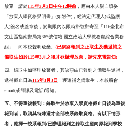
放棄，請於
115
年3月3日中午12時前
，應由本人親自填妥
「放棄入學資格聲明書」(如附件)，經法定代理人(或監護
人)簽名或蓋章後，於期限內以限時掛號郵寄至
「116臺北市
文山區指南郵局第365號信箱 國立政治大學教務處綜合業務
組」，向本校聲明放棄。
(
已網路報到之正取生及獲遞補之
備取生如於115年3月之後才欲辦理放棄，請先來電告知)
四、錄取生如辦理放棄者，其缺額由已報到之備取生遞補，
遞補截止日為
115
年3月3日
，獲遞補之備取生，本校將會
email(或簡訊及電話)通知。
五、不得重複報到：錄取生於放棄入學資格截止日後為重複
報到者，取消其特殊選才全部校系錄取資格。有以下情形
者，應擇一校系報到(
已辦理報到之錄取生應向原報到學校