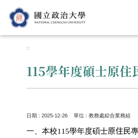
跳
到
主
要
內
容
區
:::
115學年度碩士原
日期 :
2025-12-26
單位 :
教務處綜合業務組
一、本校115學年度
碩士
原住民