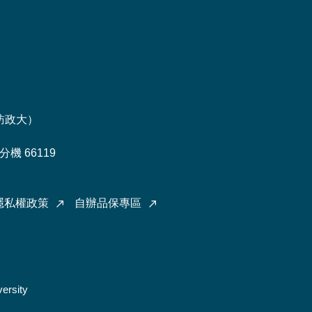
訪政大
）
機 66119
隱私權政策
自辦品保專區
ersity