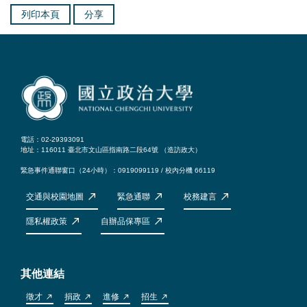
列印本頁
分享
電話：02-29393091
地址：116011 臺北市文山區指南路二段64號 （
造訪政大
）
緊急事件通聯窗口（24小時）：0919099119 / 校內分機 66119
交通與校園地圖
緊急通聯
校務建言
隱私權政策
自辦品保專區
其他連結
徵才
捐政
進修
招生