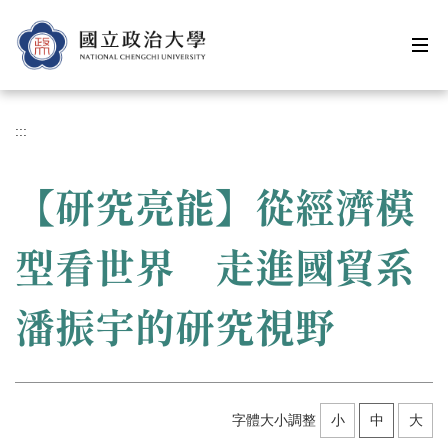
跳
到
主
要
內
容
:::
區
【研究亮能】從經濟模
型看世界 走進國貿系
潘振宇的研究視野
字體大小調整
小
中
大