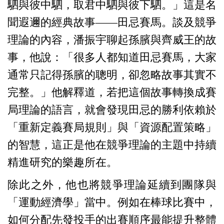
駟與彼中駟，取君中駟與彼下駟。」這是名
聞遐邇的經典故事——田忌賽馬。談及競爭
理論的內容，潘振宇聊起孫臏與齊威王的故
事，他說：「很多人都知道田忌賽馬，大家
通常只記得孫臏的聰明，卻忽略故事其實不
完整。」他解釋道，若把這個故事轉換成賽
局理論的語言，就會發現田忌的勝利依賴於
「重新定義賽局規則」與「資源配置策略」
的智慧，這正是他在競爭理論的主題中持續
精進研究的樂趣所在。
除此之外，他也將競爭理論延續到團隊與
「運動經濟學」當中。例如在棒球比賽中，
如何分配先發投手的出賽順序最能提升整體