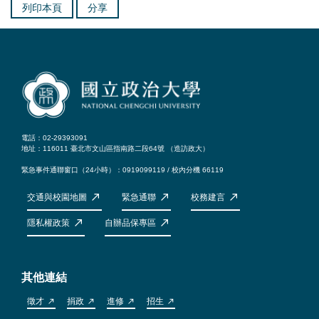
列印本頁
分享
電話：02-29393091
地址：116011 臺北市文山區指南路二段64號 （
造訪政大
）
緊急事件通聯窗口（24小時）：0919099119 / 校內分機 66119
交通與校園地圖
緊急通聯
校務建言
隱私權政策
自辦品保專區
其他連結
徵才
捐政
進修
招生