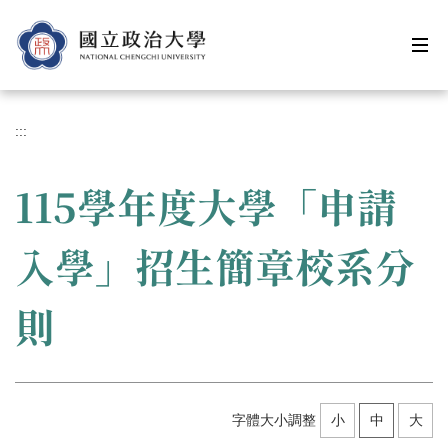
跳
到
主
要
內
容
:::
區
115學年度大學「申請
入學」招生簡章校系分
則
字體大小調整
小
中
大