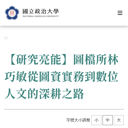
跳
到
主
要
內
容
:::
區
【研究亮能】圖檔所林
巧敏從圖資實務到數位
人文的深耕之路
字體大小調整
小
中
大