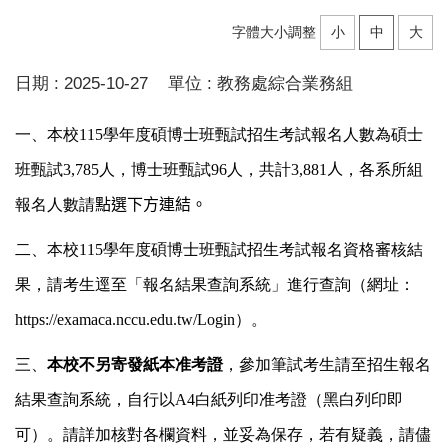
字體大小調整
小
中
大
日期 :
2025-10-27
單位 :
教務處綜合業務組
一、本校115學年度碩博士班甄試招生考試報名人數為碩士
班甄試3,785人，博士班甄試96人，共計3,881
人
，各系所組
報名人數請
點選下方連結。
二、本校115學年度碩博士班甄試招生考試報名資格審核結
果，請考生逕至「
報名結果查詢系統
」進行查詢（網址：
https://examaca.nccu.edu.tw/Login
）。
三、
本校不另寄發紙本准考證
，參加筆試考生請至招生報名
結果查詢系統，自行以A4白紙列印准考證（黑白列印即
可）。請詳加核對各欄資料，並妥為保存，若有疑義，請儘