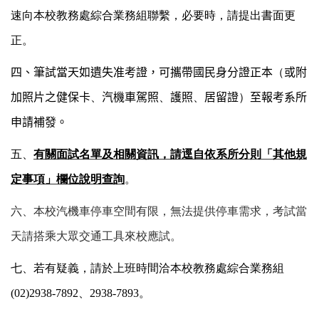
速向本校教務處綜合業務組聯繫，必要時，請提出書面更
正。
四、筆試當天如遺失准考證，可攜帶國民身分證正本
（
或附
加照片之健保卡
、
汽機車駕照
、
護照
、
居留證
）
至報考系所
申請補發。
五、
有關面試名單及相關資訊，請逕自依系所分則「其他規
定事項」欄位說明查詢
。
六、本校汽機車停車空間有限，無法提供停車需求，考試當
天請搭乘大眾交通工具來校應試。
七、若有疑義，請於上班時間洽本校教務處綜合業務組
(02)2938-7892、2938-7893。