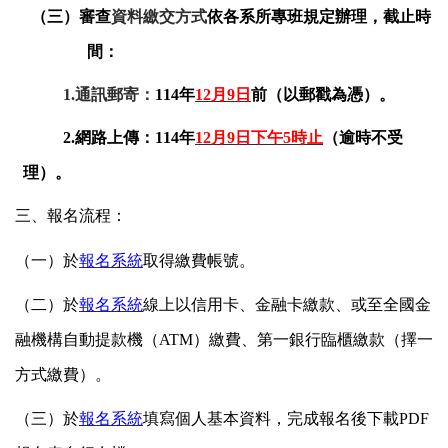
（三）審查
資料繳交方式
依各系所專班規定辦理，截止時
間：
1.
通訊郵寄：
114
年
12
月9日
前（以郵戳為憑）。
2.
網路上傳：114年
12
月9日下午5時止
（逾時不受
理）。
三、報名流程：
（一）於
報名系統
取得繳費帳號。
（二）於
報名系統
線上以信用卡、金融卡繳款、或至全國金
融機構自動提款機（ATM）繳費、第一銀行臨櫃繳款（擇一
方式繳費）。
（三）於
報名系統
填寫個人基本資料，完成報名後下載PDF