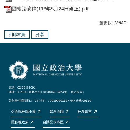
國籍法摘錄(113年5月24日修正).pdf
瀏覽數:
28885
列印本頁
分享
電話：02-29393091
地址：116011 臺北市文山區指南路二段64號 （
造訪政大
）
緊急事件通聯窗口（24小時）：0919099119 / 校內分機 66119
交通與校園地圖
緊急通聯
校務建言
隱私權政策
自辦品保專區