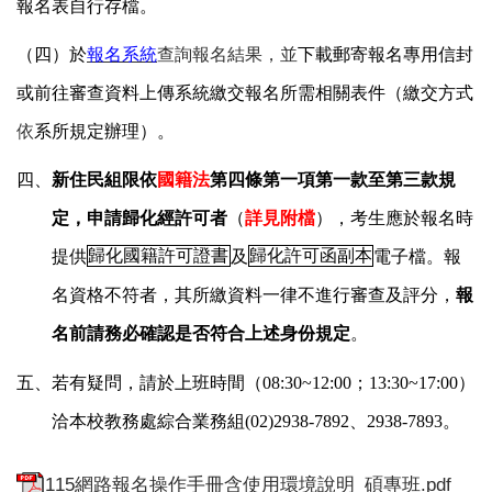
報名表自行存檔。
（四）於
報名系統
查詢報名結果，並
下載郵寄報名專用信封
或前往審查資料上傳系統繳交報名所需相關表件（繳交方式
依
系所規定辦理）。
四、
新住民組限依
國籍法
第四條第一項第一款至第三款規
定，申請歸化經許可者
（
詳見附檔
），考生應於報名時
提供
歸化國籍許可證書
及
歸化許可函副本
電子檔。報
名資格不符者，其所繳資料一律不進行審查及評分，
報
名前請務必確認是否符合上述身份規定
。
五、若有疑問，請於上班時間（08:30~12:00；13:30~17:00）
洽本校教務處綜合業務組(02)2938-7892、2938-7893。
115網路報名操作手冊含使用環境說明_碩專班.pdf