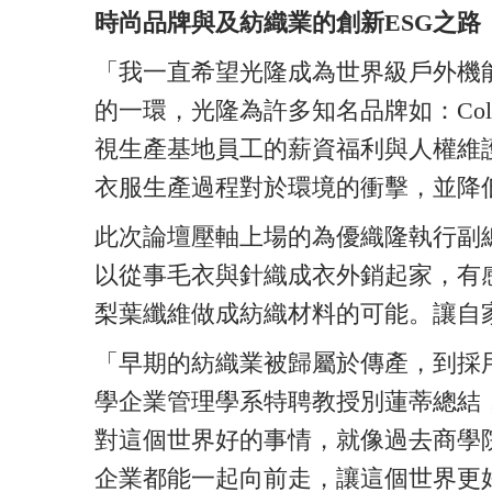
時尚品牌與及紡織業的創新ESG之路
「我一直希望光隆成為世界級戶外機
的一環，光隆為許多知名品牌如：Colum
視生產基地員工的薪資福利與人權維
衣服生產過程對於環境的衝擊，並降
此次論壇壓軸上場的為優織隆執行副
以從事毛衣與針織成衣外銷起家，有
梨葉纖維做成紡織材料的可能。讓自
「早期的紡織業被歸屬於傳產，到採
學企業管理學系特聘教授別蓮蒂總結
對這個世界好的事情，就像過去商學院必
企業都能一起向前走，讓這個世界更