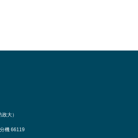
訪政大
）
機 66119