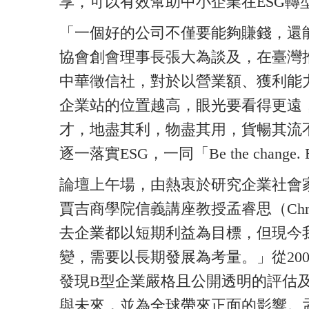
享，可以有效幫助中小企業在ESG轉
「一個好的公司不僅要能夠賺錢，還
協會創會理事長張大為談及，在臺灣
中華徵信社，對於以營業額、獲利能
企業站的位置越高，眼光要看得更遠
才，地盡其利，物盡其用，貨暢其流
逐一落實ESG，一同「Be the change. Bette
論壇上午場，由熱衷於研究企業社會
賈吉商學院信義講座教授孟睿思（Christ
去企業都以短期利益為目標，但現今
變，需要以長期發展為考量。」從20
發現B型企業嚴格且公開透明的評估
與未來，並為全球帶來正面的影響。