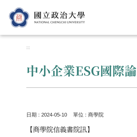
跳
到
主
要
內
容
區
:::
中小企業ESG國際
日期 :
2024-05-10
單位 :
商學院
【商學院信義書院訊】