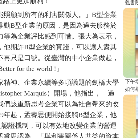
型路上更加順利！
義書院
能照顧到所有的利害關係人。」B型企業
推動B型企業的原因，是因為過去服務於
力等為企業評比感到可惜。張大為表示，
，他期許B型企業的實踐，可以讓人盡其
不再只是口號。從臺灣的中小企業做起，
r for the world !」
下午
家精神、企業永續等多項議題的劍橋大學
如何
opher Marquis）開場，他指出，「過
我們該重新思考企業可以為社會帶來的改
09年起，孟睿思便開始接觸B型企業，他
及認證機制，可以有效地改變企業的營運
孟睿思認為，「與利害關係人共益的資本