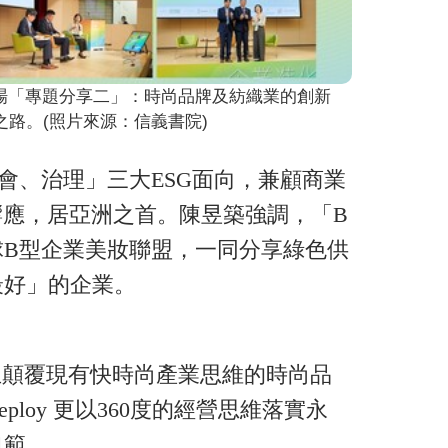
場「專題分享二」：時尚品牌及紡織業的創新
G之路。(照片來源：信義書院)
會、治理」三大ESG面向，兼顧商業
同響應，居亞洲之首。陳昱築強調，「B
B型企業美妝聯盟，一同分享綠色供
最好」的企業。
創立顛覆現有快時尚產業思維的時尚品
oy 更以360度的經營思維落實永
典範。