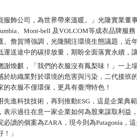
能服飾公司，為世界帶來溫暖。」光隆實業董
bia、Mont-bell 及VOLCOM等成衣
護。詹賀博強調，光隆關注環境生態議題，近
低運送途中的碳排放量，期盼全面落實永續，
總謝煥麒，「我們的衣服沒有鳳梨味！」一上
感於紡織業對於環境的危害與污染，二代接班
家的衣服不僅環保，更具有臺灣特色！
用先進科技技術，再到推動ESG，這是企業典
，表示過往在意一家企業如何為股東謀取利益
讀的個案為ZARA，現今則為Patagonia
好！」