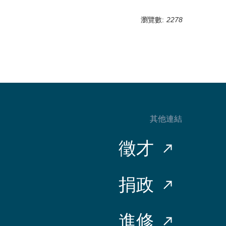
瀏覽數:
2278
其他連結
徵才
捐政
進修