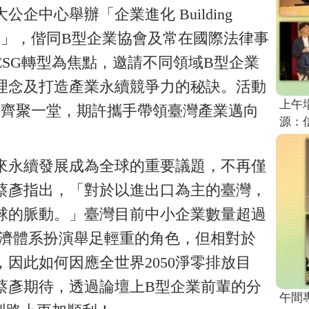
企中心舉辦「企業進化 Building
SG國際論壇」，偕同B型企業協會及常在國際法律事
SG轉型為焦點，邀請不同領域B型企業
理念及打造產業永續競爭力的秘訣。活動
上午
管齊聚一堂，期許攜手帶領臺灣產業邁向
源：
來永續發展成為全球的重要議題，不再僅
蔡彥指出，「對於以進出口為主的臺灣，
球的脈動。」臺灣目前中小企業數量超過
國經濟體系扮演舉足輕重的角色，但相對於
因此如何因應全世界2050淨零排放目
蔡彥期待，透過論壇上B型企業前輩的分
午間