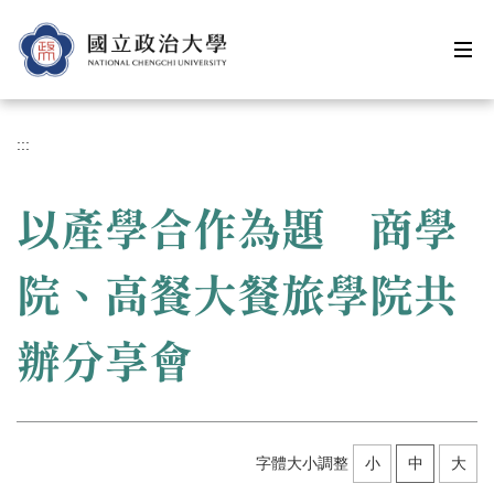
跳
到
主
要
內
容
:::
區
以產學合作為題 商學
院、高餐大餐旅學院共
辦分享會
字體大小調整
小
中
大