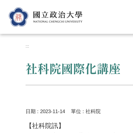
跳
到
主
要
內
容
區
:::
社科院國際化講座 
日期 :
2023-11-14
單位 :
社科院
【社科院訊】