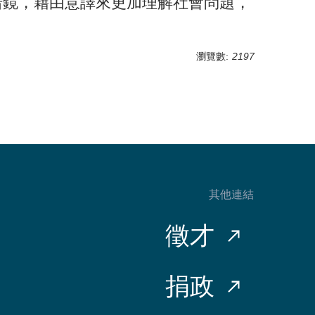
借鏡，藉由意譯來更加理解社會問題，
瀏覽數:
2197
其他連結
徵才
捐政