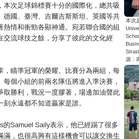
，本次足球錦標賽十分的國際化，總共吸
、德國、臺灣、吉爾吉斯斯坦、英國等共
本次足球
著熱情和衝勁各顯神通。宛若聯合國的組
Unive
Schoo
在交流球技之餘，分享了彼此的文化經
Busin
Stra
源：
掌，瞄準冠軍的榮耀。比賽分為兩組，每
。每個小組的前兩名隊伍將進入準決賽，
爭取勝利，戰況一度膠著，場邊加油聲此
一刻永遠都不知道贏家是誰。
omics的Samuel Saily表示，他已經踢了很多
滿滿，也很高興有這樣機會可以讓交換生