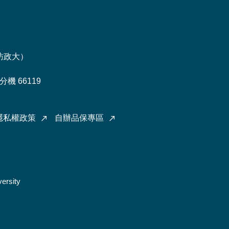
訪政大
）
機 66119
隱私權政策
自辦品保專區
ersity