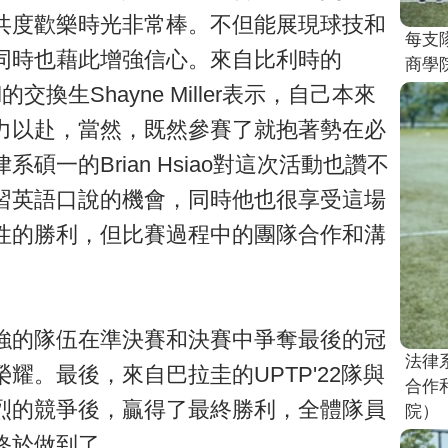
共度歡樂時光非常棒。不但能展現球技和
每支
同時也藉此增強信心。來自比利時的
商學
chool的交換生Shayne Miller表示，自己本來
力以赴，當然，既然參賽了就抱著勢在必
一的Brian Hsiao對這次活動也讚不
習英語口說的機會，同時他也很享受這場
性的勝利，但比賽過程中的團隊合作和溝
強的隊伍在準決賽和決賽中爭奪最後的冠
法律系
耀。最後，來自巴拉圭的UPTP'22隊與
合作
烈的競爭後，贏得了最終勝利，全體隊員
院）
終於做到了。