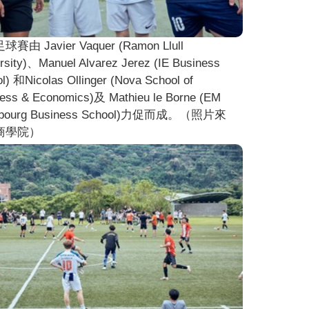
賽由 Javier Vaquer (Ramon Llull
rsity)、Manuel Alvarez Jerez (IE Business
l) 和Nicolas Ollinger (Nova School of
ess & Economics)及 Mathieu le Borne (EM
sbourg Business School)力促而成。（照片來
商學院）