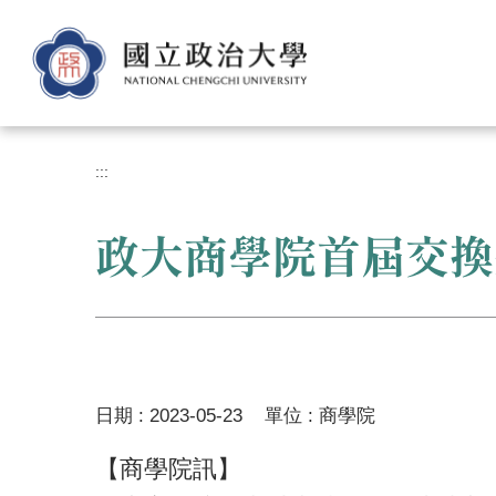
跳
到
主
要
內
容
區
:::
政大商學院首屆交換
日期 :
2023-05-23
單位 :
商學院
【商學院訊】