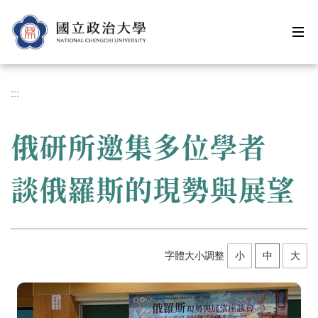
跳
到
主
要
內
容
:::
區
俄研所邀集多位學者
談俄羅斯的現勢與展望
字體大小調整
小
中
大