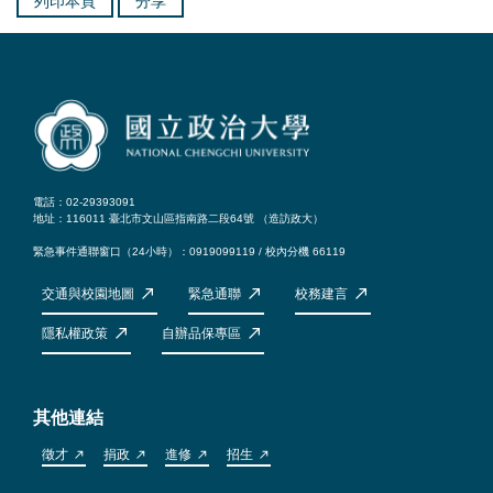
列印本頁
分享
電話：02-29393091
地址：116011 臺北市文山區指南路二段64號 （
造訪政大
）
緊急事件通聯窗口（24小時）：0919099119 / 校內分機 66119
交通與校園地圖
緊急通聯
校務建言
隱私權政策
自辦品保專區
其他連結
徵才
捐政
進修
招生