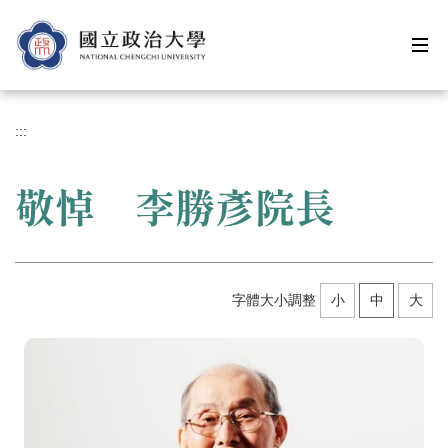
跳
到
主
要
內
容
:::
區
敬悼 李勝彥院長
字體大小調整
小
中
大