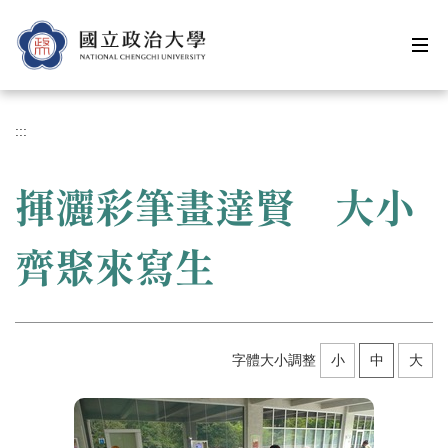
跳
到
主
要
內
容
:::
區
揮灑彩筆畫達賢 大小
齊聚來寫生
字體大小調整
小
中
大