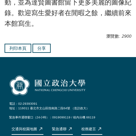
動，並為達賢圖書館留下更多美麗的圖像紀
錄。歡迎寫生愛好者在閒暇之餘，繼續前來
本館寫生。
瀏覽數:
2900
列印本頁
分享
電話：02-29393091
地址：116011 臺北市文山區指南路二段64號 （
造訪政大
）
緊急事件通聯窗口（24小時）：0919099119 / 校內分機 66119
交通與校園地圖
緊急通聯
校務建言