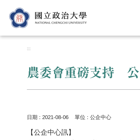
跳
到
主
要
內
容
區
:::
農委會重磅支持 公
日期 :
2021-08-06
單位 :
公企中心
【公企中心訊】