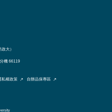
訪政大
）
機 66119
隱私權政策
自辦品保專區
ersity