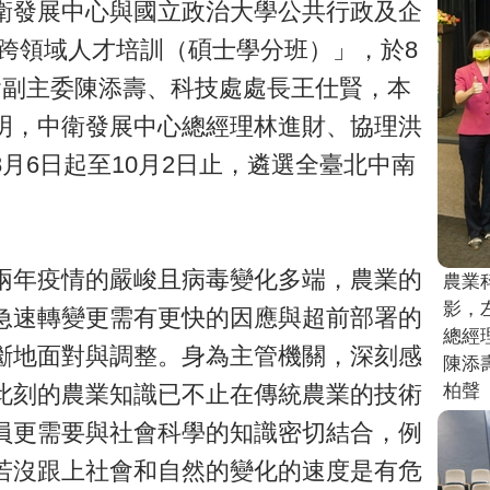
衛發展中心與國立政治大學公共行政及企
跨領域人才培訓（碩士學分班）」，於8
會副主委陳添壽、科技處處長王仕賢，本
明，中衛發展中心總經理林進財、協理洪
月6日起至10月2日止，遴選全臺北中南
兩年疫情的嚴峻且病毒變化多端，農業的
農業
影，
急速轉變更需有更快的因應與超前部署的
總經
斷地面對與調整。身為主管機關，深刻感
陳添
柏聲
此刻的農業知識已不止在傳統農業的技術
員更需要與社會科學的知識密切結合，例
若沒跟上社會和自然的變化的速度是有危