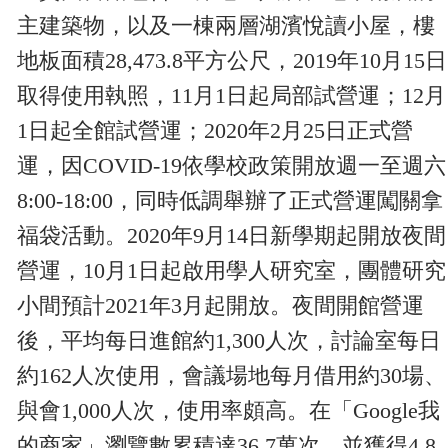
主建築物，以及一棟兩層湖濱悅讀小屋，樓
地板面積
28,473.8
平方公尺，
2019
年
10
月
15
日
取得使用執照，
11
月
1
日起局部試營運；
12
月
1
日起全館試營運；
2020
年
2
月
25
日正式營
運，因
COVID-19
依學校政策開放週一至週六
8:00-18:00
，同時低調舉辦了正式營運闖關拿
福袋活動。
2020
年
9
月
14
日新學期起開放夜間
營運，
10
月
1
日起啟用學人研究室，團體研究
小間預計
2021
年
3
月起開放。夜間開館營運
後，平均每日進館約
1,300
人次，討論室每日
約
162
人次使用，會議場地每月借用約
30
場、
與會
1,000
人次，使用率頗高。在「
Google
我
的商家」瀏覽數累積達
36.7
萬次，並獲得
4.8