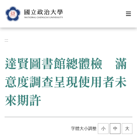
跳
到
主
要
內
容
:::
區
達賢圖書館總體檢 滿
意度調查呈現使用者未
來期許
字體大小調整
小
中
大