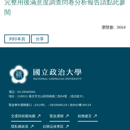
完整用後滿意度調查問卷分析報告請點此參
閱
瀏覽數:
3664
列印本頁
分享
電話：02-29393091
地址：116011 臺北市文山區指南路二段64號 （
造訪政大
）
緊急事件通聯窗口（24小時）：0919099119 / 校內分機 66119
交通與校園地圖
緊急通聯
校務建言
隱私權政策
自辦品保專區