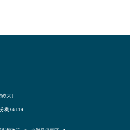
訪政大
）
機 66119