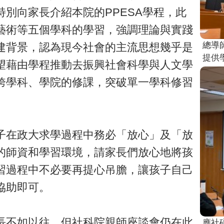
別向家長介紹本院的PPESA學程，此
藝術等五個學科的學習，強調理論與實踐
總導
建背景，認為現今社會的主流思想幾乎是
提供
望藉由學程推動去振興社會科學與人文學
跨學科、學院的修課，突破單一學科修習
子在政大求學過程中務必「放心」及「放
的師資和學習環境，請家長們放心地將孩
習過程中不必要再提心吊膽，讓孩子自己
協助即可。
長不如以往，但社科院親師座談會仍在此
應社