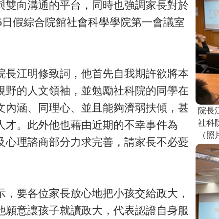
與雙向溝通的平台，同時也強調家長對於
5日假綜合院館社會科學學院第一會議室
院長江明修致詞，他首先自我期許欲將本
視野的人文領袖，並勉勵社科院的同學在
文內涵、同理心、並且能夠濟弱扶傾，甚
院長
社科
人才。此外他也藉由近期的不幸事件為
（照
及心理諮商部分力求完善，請家長不必憂
示，要各位家長放心地把小孩交給政大，
他願意讓孩子就讀政大，代表認證自身服