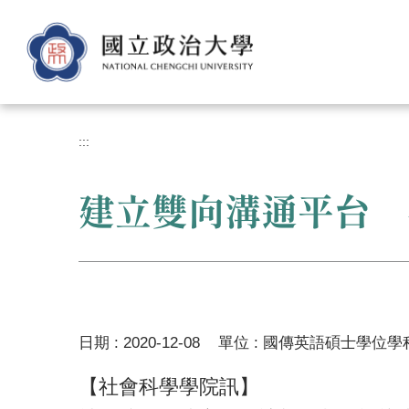
跳
到
主
要
內
容
區
:::
建立雙向溝通平台 
日期 :
2020-12-08
單位 :
國傳英語碩士學位學
【社會科學學院訊】