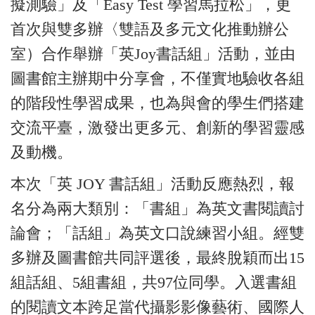
擬測驗」及「Easy Test 學習馬拉松」，更
首次與雙多辦〈雙語及多元文化推動辦公
室）合作舉辦「英Joy書話組」活動，並由
圖書館主辦期中分享會，不僅實地驗收各組
的階段性學習成果，也為與會的學生們搭建
交流平臺，激發出更多元、創新的學習靈感
及動機。
本次「英 JOY 書話組」活動反應熱烈，報
名分為兩大類別：「書組」為英文書閱讀討
論會；「話組」為英文口說練習小組。經雙
多辦及圖書館共同評選後，最終脫穎而出15
組話組、5組書組，共97位同學。入選書組
的閱讀文本跨足當代攝影影像藝術、國際人