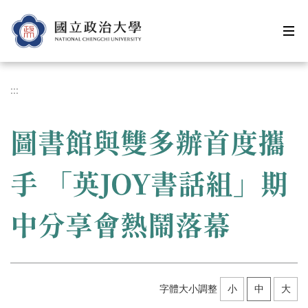
跳
到
主
要
內
容
:::
區
圖書館與雙多辦首度攜
手 「英JOY書話組」期
中分享會熱鬧落幕
字體大小調整
小
中
大