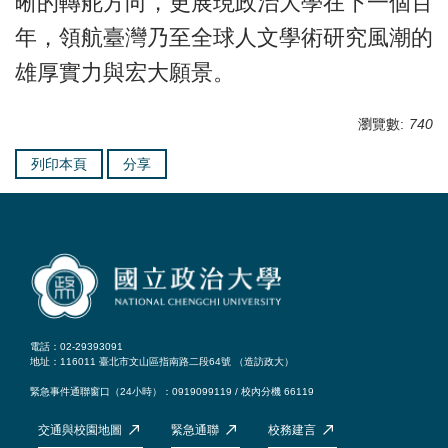
晰的轉舵方向，更展現政治大學在下一個百
年，領航臺灣乃至全球人文學術研究風潮的
雄厚實力與宏大願景。
瀏覽數:
740
列印本頁
分享
電話：02-29393091
地址：116011 臺北市文山區指南路二段64號 （
造訪政大
）
緊急事件通聯窗口（24小時）：0919099119 / 校內分機 66119
交通與校園地圖
緊急通聯
校務建言