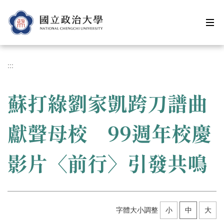
跳
到
主
要
內
容
:::
區
蘇打綠劉家凱跨刀譜曲
獻聲母校 99週年校慶
影片〈前行〉引發共鳴
字體大小調整
小
中
大