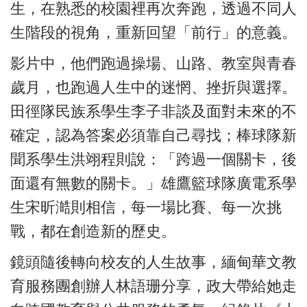
生，在熟悉的校園裡再次奔跑，透過不同人
生階段的視角，重新回望「前行」的意義。
影片中，他們跑過操場、山路、教室與青春
歲月，也跑過人生中的迷惘、挫折與選擇。
田徑隊民族系學生李子非談及面對未來的不
確定，認為答案必須靠自己尋找；棒球隊新
聞系學生洪翊程則說：「跨過一個關卡，後
面還有無數的關卡。」雄鷹籃球隊廣電系學
生宋昕澔則相信，每一場比賽、每一次挑
戰，都在創造新的歷史。
鏡頭隨後轉向校友的人生故事，緬甸華文教
育服務團創辦人林語珊分享，政大帶給她走