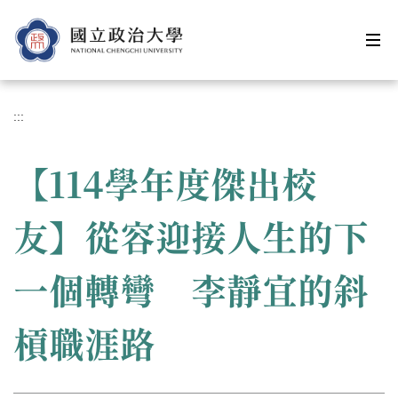
跳
到
主
要
內
容
:::
區
【114學年度傑出校
友】從容迎接人生的下
一個轉彎 李靜宜的斜
槓職涯路