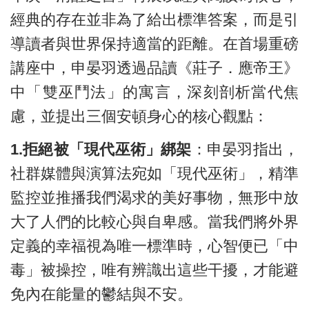
經典的存在並非為了給出標準答案，而是引
導讀者與世界保持適當的距離。在首場重磅
講座中，申晏羽透過品讀《莊子．應帝王》
中「雙巫鬥法」的寓言，深刻剖析當代焦
慮，並提出三個安頓身心的核心觀點：
1.
拒絕被「現代巫術」綁架
：
申晏羽
指出，
社群媒體與演算法宛如「現代巫術」，精準
監控並推播我們渴求的美好事物，無形中放
大了人們的比較心與自卑感。當我們將外界
定義的幸福視為唯一標準時，心智便已「中
毒」被操控，唯有辨識出這些干擾，才能避
免內在能量的鬱結與不安。