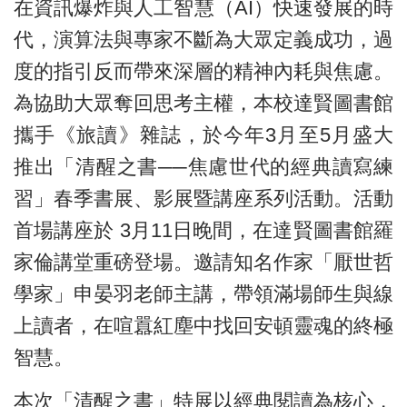
在資訊爆炸與人工智慧（AI）快速發展的時
代，演算法與專家不斷為大眾定義成功，過
度的指引反而帶來深層的精神內耗與焦慮。
為協助大眾奪回思考主權，本校達賢圖書館
攜手《旅讀》雜誌，於今年3月至5月盛大
推出「清醒之書──焦慮世代的經典讀寫練
習」春季書展、影展暨講座系列活動。活動
首場講座於 3月11日晚間，在達賢圖書館羅
家倫講堂重磅登場。邀請知名作家「厭世哲
學家」申晏羽老師主講，帶領滿場師生與線
上讀者，在喧囂紅塵中找回安頓靈魂的終極
智慧。
本次「清醒之書」特展以經典閱讀為核心，