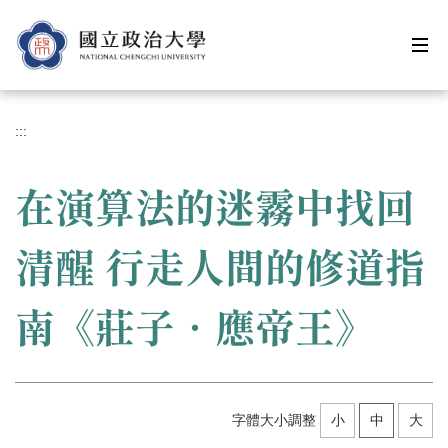
跳
到
主
要
內
容
:::
區
在演算法的迷霧中找回
清醒 行走人間的修道指
南《莊子‧應帝王》
字體大小調整
小
中
大