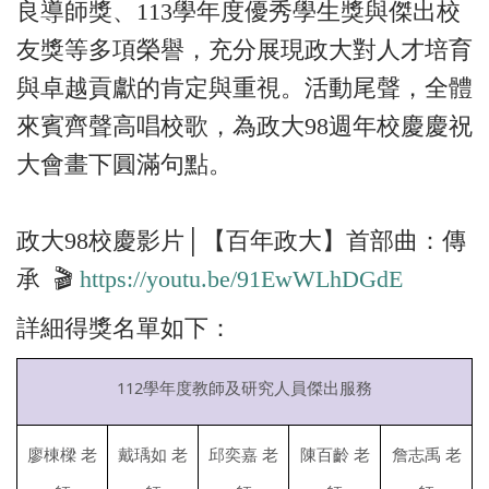
良導師獎、113學年度優秀學生獎與傑出校
友獎等多項榮譽，充分展現政大對人才培育
與卓越貢獻的肯定與重視。活動尾聲，全體
來賓齊聲高唱校歌，為政大98週年校慶慶祝
大會畫下圓滿句點。
政大98校慶影片│【百年政大】首部曲：傳
承 🎬
https://youtu.be/91EwWLhDGdE
詳細得獎名單如下：
112學年度教師及研究人員傑出服務
廖棟樑 老
戴瑀如 老
邱奕嘉 老
陳百齡 老
詹志禹 老