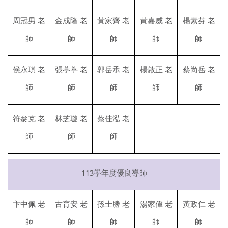
周冠男 老
金成隆 老
黃家齊 老
黃嘉威 老
楊素芬 老
師
師
師
師
師
侯永琪 老
張葶葶 老
郭岳承 老
楊啟正 老
蔡尚岳 老
師
師
師
師
師
符麥克 老
林芝璇 老
蔡佳泓 老
師
師
師
113學年度優良導師
卞中佩 老
古育安 老
孫士勝 老
湯家偉 老
黃政仁 老
師
師
師
師
師