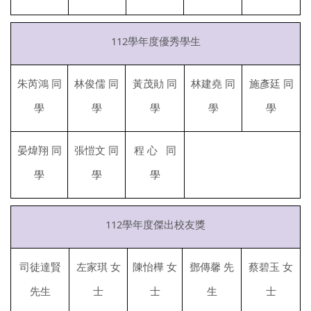
112學年度優秀學生
朱芮鴻 同
林俊儒 同
黃茂勛 同
林建堯 同
施彥廷 同
學
學
學
學
學
晏煒翔 同
張愷文 同
程 心 同
學
學
學
112學年度傑出校友獎
司徒達賢
左家琪 女
陳怡樺 女
鄧傳馨 先
蔡碧玉 女
先生
士
士
生
士