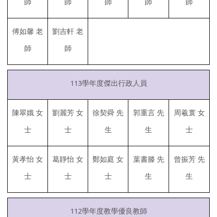
師
師
師
師
師
傅如馨 老
劉吉軒 老
師
師
113學年度傑出行政人員
陳翠娥 女
劉麗芳 女
徐契舜 先
郭重言 先
周羲寰 女
士
士
生
生
士
黃孝怡 女
葛靜怡 女
鄭如庭 女
葉書滕 先
曾振芳 先
士
士
士
生
生
112學年度教學優良教師