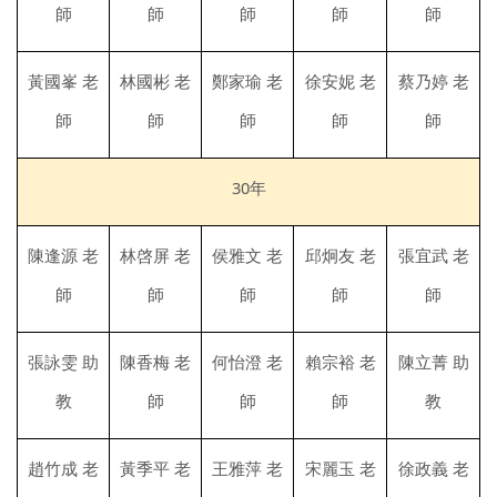
師
師
師
師
師
黃國峯 老
林國彬 老
鄭家瑜 老
徐安妮 老
蔡乃婷 老
師
師
師
師
師
30年
陳逢源 老
林啓屏 老
侯雅文 老
邱炯友 老
張宜武 老
師
師
師
師
師
張詠雯 助
陳香梅 老
何怡澄 老
賴宗裕 老
陳立菁 助
教
師
師
師
教
趙竹成 老
黃季平 老
王雅萍 老
宋麗玉 老
徐政義 老