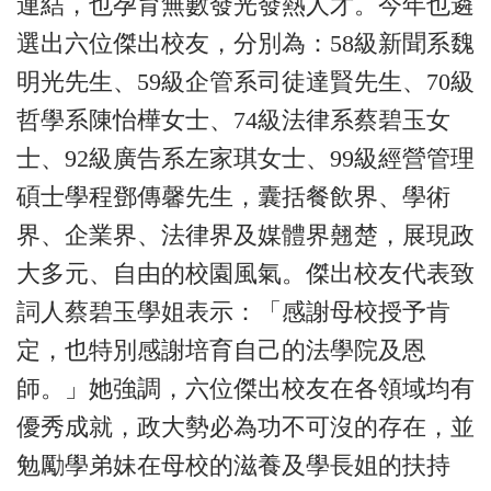
連結，也孕育無數發光發熱人才。今年也遴
選出六位傑出校友，分別為：58級新聞系魏
明光先生、59級企管系司徒達賢先生、70級
哲學系陳怡樺女士、74級法律系蔡碧玉女
士、92級廣告系左家琪女士、99級經營管理
碩士學程鄧傳馨先生，囊括餐飲界、學術
界、企業界、法律界及媒體界翹楚，展現政
大多元、自由的校園風氣。傑出校友代表致
詞人蔡碧玉學姐表示：「感謝母校授予肯
定，也特別感謝培育自己的法學院及恩
師。」她強調，六位傑出校友在各領域均有
優秀成就，政大勢必為功不可沒的存在，並
勉勵學弟妹在母校的滋養及學長姐的扶持