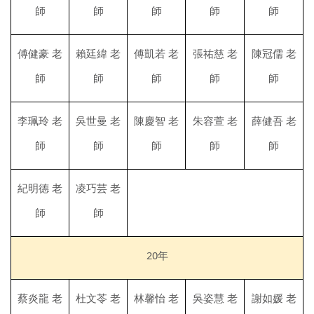
師
師
師
師
師
傅健豪 老
賴廷緯 老
傅凱若 老
張祐慈 老
陳冠儒 老
師
師
師
師
師
李珮玲 老
吳世曼 老
陳慶智 老
朱容萱 老
薛健吾 老
師
師
師
師
師
紀明德 老
凌巧芸 老
師
師
20年
蔡炎龍 老
杜文苓 老
林馨怡 老
吳姿慧 老
謝如媛 老