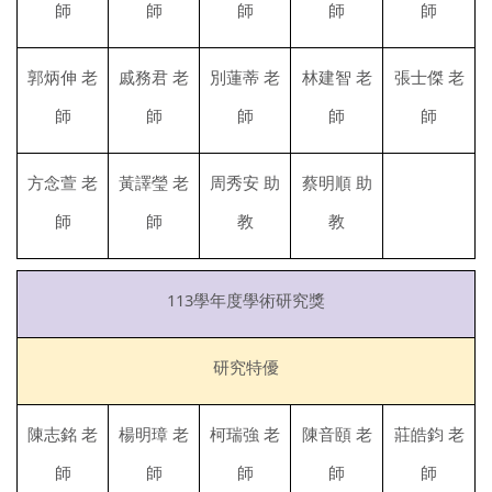
師
師
師
師
師
郭炳伸 老
戚務君 老
別蓮蒂 老
林建智 老
張士傑 老
師
師
師
師
師
方念萱 老
黃譯瑩 老
周秀安 助
蔡明順 助
師
師
教
教
113學年度學術研究獎
研究特優
陳志銘 老
楊明璋 老
柯瑞強 老
陳音頤 老
莊皓鈞 老
師
師
師
師
師