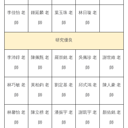
李佳怡 老
鍾延麟 老
葉玉珠 老
林日璇 老
師
師
師
師
研究優良
李沛錞 老
陳佩甄 老
羅崇銘 老
吳佩珍 老
謝世維 老
師
師
師
師
師
林巧敏 老
黃柏鈞 老
劉定基 老
邱式鴻 老
陳人豪 老
師
師
師
師
師
林馨怡 老
陳立榜 老
潘振宇 老
謝凱宇 老
顏佑銘 老
師
師
師
師
師