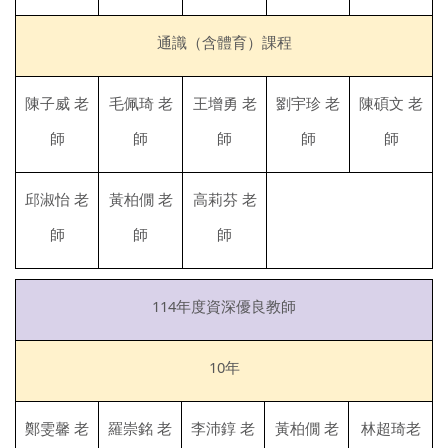
通識（含體育）課程
陳子威 老
毛佩琦 老
王增勇 老
劉宇珍 老
陳碩文 老
師
師
師
師
師
邱淑怡 老
黃柏僩 老
高莉芬 老
師
師
師
114年度資深優良教師
10年
鄭雯馨 老
羅崇銘 老
李沛錞 老
黃柏僩 老
林超琦老