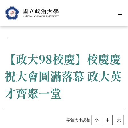
跳
到
主
要
內
容
:::
區
【政大98校慶】校慶慶
祝大會圓滿落幕 政大英
才齊聚一堂
字體大小調整
小
中
大