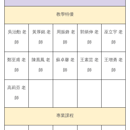
教學特優
吳治勳 老
黃厚銘 老
周振鋒 老
郭炳伸 老
巫立宇 老
師
師
師
師
師
鄭至甫 老
陳凰鳳 老
蘇卓馨 老
王素芸 老
王增勇 老
師
師
師
師
師
高莉芬 老
師
專業課程