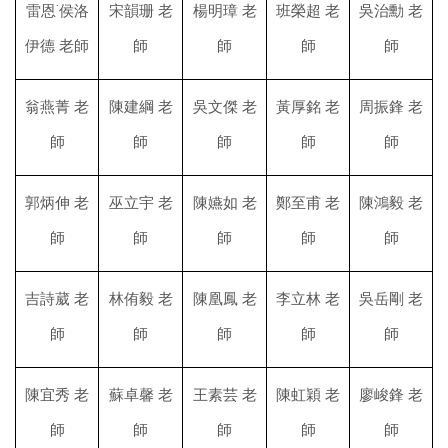
雷恩˙侯洛
宋韻珊 老
楊明璋 老
班榮超 老
吳治勳 老
伊德 老師
師
師
師
師
翁燕菁 老
陳建綱 老
吳文傑 老
黃厚銘 老
周振鋒 老
師
師
師
師
師
郭炳伸 老
巫立宇 老
陳嬿如 老
鄭至甫 老
陳鴻毅 老
師
師
師
師
師
吉詩葳 老
林侑毅 老
陳凰鳳 老
李立林 老
吳岳剛 老
師
師
師
師
師
陳宜秀 老
蘇卓馨 老
王素芸 老
陳虹穎 老
廖峻鋒 老
師
師
師
師
師