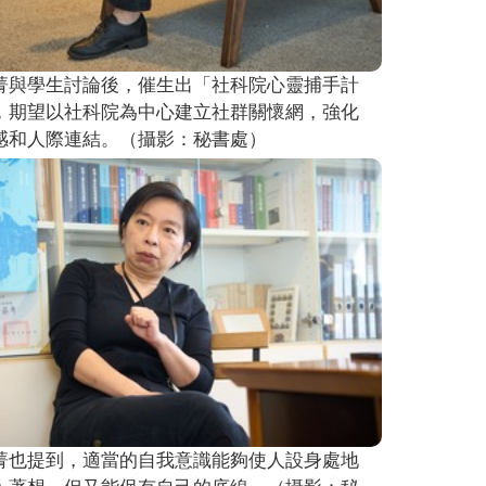
菁與學生討論後，催生出「社科院心靈捕手計
，期望以社科院為中心建立社群關懷網，強化
感和人際連結。（攝影：秘書處）
菁也提到，適當的自我意識能夠使人設身處地