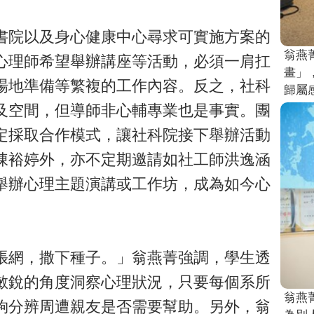
書院以及身心健康中心尋求可實施方案的
翁燕
心理師希望舉辦講座等活動，必須一肩扛
畫」
場地準備等繁複的工作內容。反之，社科
歸屬
及空間，但導師非心輔專業也是事實。團
定採取合作模式，讓社科院接下舉辦活動
陳裕婷外，亦不定期邀請如社工師洪逸涵
舉辦心理主題演講或工作坊，成為如今心
張網，撒下種子。」翁燕菁強調，學生透
敏銳的角度洞察心理狀況，只要每個系所
翁燕
夠分辨周遭親友是否需要幫助。另外，翁