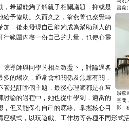
為別
動，希望能夠了解親子相關議題，抑或是
書處
地給予協助。久而久之，翁燕菁也察覺轉
參加，後來發現自己能夠成為幫助別人的
可行範圍內盡一份自己的力量，也使心靈
。
、院導師與同學的相互激盪下，討論過各
最多的場次，通常會和關係及焦慮有關，
不管是訂哪個主題，最後心理師都是在幫
翁燕
師討論的過程中，她也從中學到，適當的
空間
想，但又能保有自己的底線。掌握核心目
影：
講座模式，以玩遊戲、工作坊等各種不同形式