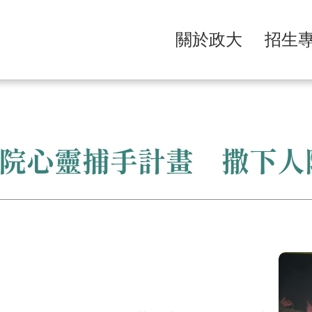
關於政大
招生
院心靈捕手計畫 撒下人