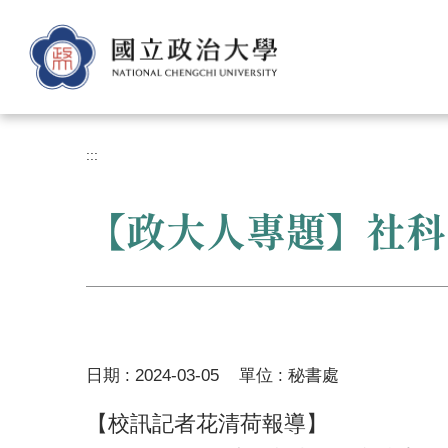
跳
到
主
要
內
容
區
:::
【政大人專題】社科
日期 :
2024-03-05
單位 :
秘書處
【校訊記者花清荷報導】