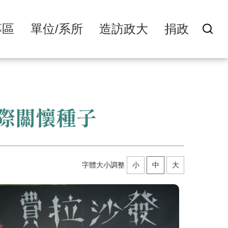
專區
單位/系所
造訪政大
捐政
際關懷種子
字體大小調整
小
中
大