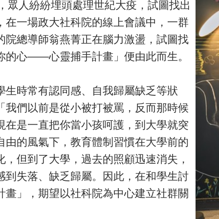
峰，眾人紛紛埋頭處理世紀大疫，試圖找出
，在一場政大社科院的線上會議中，一群
的院總導師翁燕菁正在腦力激盪，試圖找
你的心——心靈捕手計畫」便由此而生。
學生時常有認同感、自我歸屬缺乏等狀
「我們以前是從小被打被罵，反而那時候
現在是一直把你當小孩呵護，到大學就突
自由的風氣下，教育體制習慣在大學前的
化，但到了大學，過去的照顧迅速消失，
感到失落、缺乏歸屬。因此，在和學生討
計畫」，期望以社科院為中心建立社群關