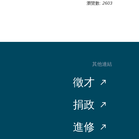
瀏覽數:
2603
其他連結
徵才
捐政
進修