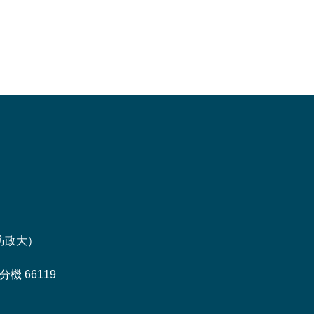
訪政大
）
機 66119