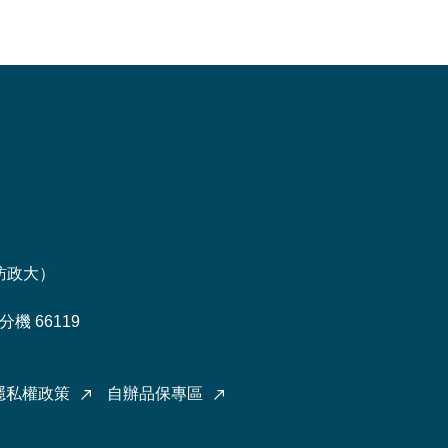
訪政大
）
機 66119
隱私權政策
自辦品保專區