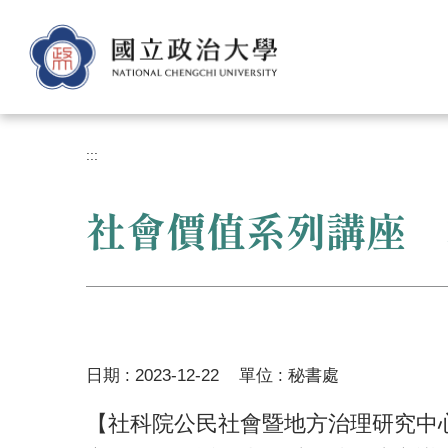
跳
到
主
要
內
容
區
:::
社會價值系列講座 
日期 :
2023-12-22
單位 :
秘書處
【社科院公民社會暨地方治理研究中