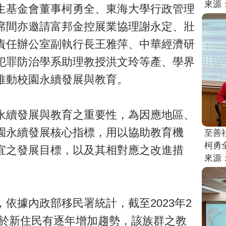
來源
生基金會董事柯勇全、東海大學行政管理
席間亦邀請富邦金控展業協理謝永定、壯
責任辦公室副執行長王雅萍、中華經濟研
犯罪防治學系助理教授洪文玲等產、學界
推動校園永續發展與教育。
永續發展與教育之重要性，為因應地區、
園永續發展核心指標，用以協助教育機
至善
柯勇
宜之發展目標，以及其相對應之改進措
來源
依據內政部移民署統計，截至2023年2
，鑒於新住民有逐年增加趨勢，該族群之教