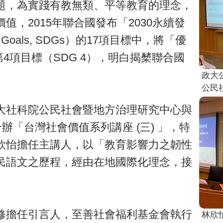
題，為實踐有教無類、平等教育的理念，
，2015年聯合國發布「2030永續發
ent Goals, SDGs）的17項目標中，將「優
）列為第4項目標（SDG 4），明白揭櫫聯合國
政大
公民
大社科院公民社會暨地方治理研究中心與
辦「台灣社會價值系列講座 (三) 」，特
欣怡擔任主講人，以「教育影響力之韌性
民語文之歷程，經由在地國際化理念，接
修擔任引言人，至善社會福利基金會執行
林欣