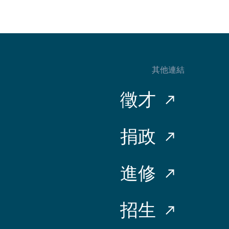
其他連結
徵才
捐政
進修
招生