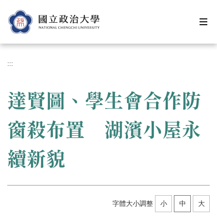
跳
到
主
要
內
容
:::
區
達賢圖、學生會合作防
窗殺布置 湖濱小屋永
續新貌
字體大小調整
小
中
大