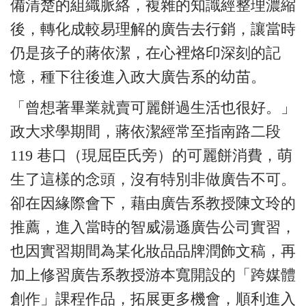
備清楚的組織脈絡，複雜的知識經整理濃縮
後，轉化成較易理解的廣告去行銷，讓當時
仍是孩子的蔣依潔，在心裡烙印深刻的記
憶，種下往後進入政大廣告系的幼苗。
「曾想著畢業就賣可麗餅過生活也很好。」
政大求學期間，蔣依潔經常至指南路二段
119 巷口（現屈臣氏旁）的可麗餅消費，萌
生了這樣的念頭，沒有特別非做廣告不可。
卻在因緣際會下，藉由廣告系教授陳文玲的
推薦，進入當時的智威湯遜廣告公司實習，
也因實習期間為某化妝品品牌潤飾文稿，再
加上修習廣告系教授游本寬開設的「跨媒體
創作」課程作品，拓展更多機會，順利進入