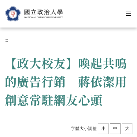
跳
到
主
要
內
容
:::
區
【政大校友】喚起共鳴
的廣告行銷 蔣依潔用
創意常駐網友心頭
字體大小調整
小
中
大