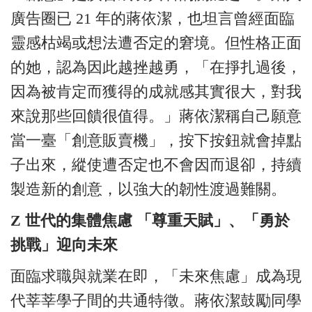
廣告圈已 21 年的蔣依潔，也坦言曾經面臨
靈感枯竭或想法遭否定的窘境。但性格正面
的她，認為因此越挫越勇，「在掙扎過後，
因為被肯定而獲得的成就感其實很大，對我
來說那些回饋很值得。」蔣依潔稱自己願意
當一臺「創意販賣機」，按下按鈕就會掉點
子出來，縱使遭否定也不會因而退卻，持續
製造新的創意，以強大的韌性渡過難關。
Z 世代的集體焦慮 「尊重天賦」、「勇於
挑戰」迎向未來
面臨求職與就業在即，「未來焦慮」成為現
代莘莘學子間的共通特徵。蔣依潔鼓勵同學