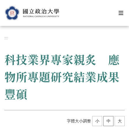
跳
到
主
要
內
容
:::
區
科技業界專家親炙 應
物所專題研究結業成果
豐碩
字體大小調整
小
中
大