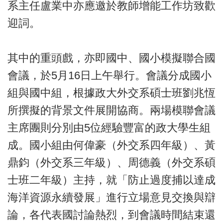
系主任盧業中亦應邀於教師增能工作坊致歡
迎詞。
其中的重頭戲，亦即國中、國小模擬聯合國
會議，於5月16日上午舉行。會議分成國小
組與國中組，根據政大外交系碩士班劉兆恆
所撰擬的背景文件展開協商。兩場模聯會議
主席團則分別由5位經驗豐富的政大學生組
成。國小組由何偉豪（外交系四年級）、黃
鼎鈞（外交系三年級）、周德義（外交系碩
士班二年級）主持，就「防止過度捕以達成
海洋資源永續發展」進行立場意見交換與辯
論，各代表國討論熱烈，到會議時間結束還