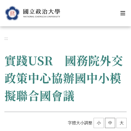
跳
到
主
要
內
容
:::
區
實踐USR 國務院外交
政策中心協辦國中小模
擬聯合國會議
字體大小調整
小
中
大