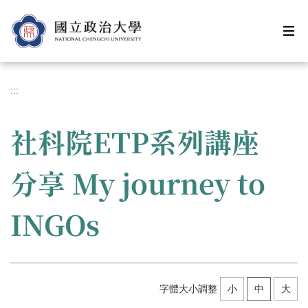
跳
到
主
要
內
容
:::
區
社科院ETP系列講座
分享 My journey to
INGOs
字體大小調整
小
中
大