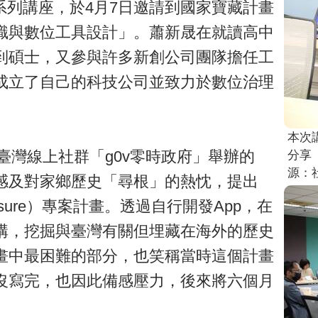
alk系列講座，於4月7日邀請到國家寶藏計畫
識與數位工具設計」。蕭新晟在就讀高中
到碩士，又參與許多新創公司團隊擔任工
成立了自己的科技公司並致力於數位治理
本次
臺灣線上社群「g0v零時政府」舉辦的
分享
源：
感及對家鄉歷史「尋根」的熱忱，提出
Treasure）專案計畫。透過自行開發App，在
構，挖掘與臺灣有關但埋藏在海外的歷史
畫中最困難的部分，也笑稱當時這個計畫
沒寫完，也因此備感壓力，後來將六個月