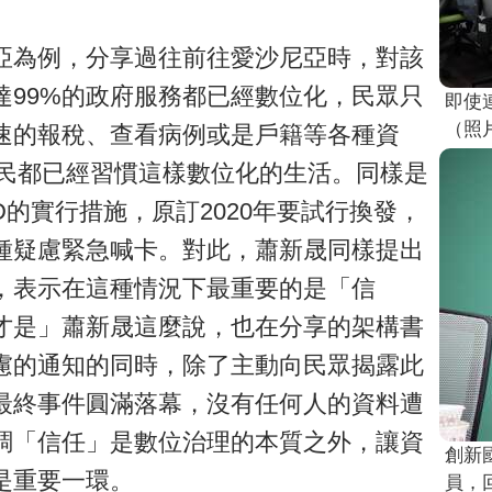
亞為例，分享過往前往愛沙尼亞時，對該
達99%的政府服務都已經數位化，民眾只
即使
（照
速的報稅、查看病例或是戶籍等各種資
居民都已經習慣這樣數位化的生活。同樣是
ID的實行措施，原訂2020年要試行換發，
種疑慮緊急喊卡。對此，蕭新晟同樣提出
，表示在這種情況下最重要的是「信
才是」蕭新晟這麼說，也在分享的架構書
慮的通知的同時，除了主動向民眾揭露此
最終事件圓滿落幕，沒有任何人的資料遭
調「信任」是數位治理的本質之外，讓資
創新
是重要一環。
員，