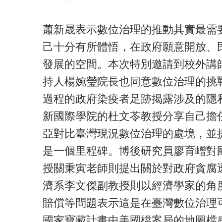
蕭新晟表示數位治理的推動其實最需
己十分有所體悟，在政府願意開放、
發展的空間。本次特別邀請到校外講
持人楊婉瑩院長也同意數位治理的挑
過程的政府染疫者足跡揭露涉及的隱
新國際學院的杜文苓教授分享自己擔
亞對比臺灣現況數位治理的處境，並
是一個里程碑。博後研究員廖育嶒對
授關秉寅老師則提出關於對政府貪腐
濟系李文傑副教授則以經濟學家的角
賠償等問題表示這是在臺灣數位治理
國家寶藏計畫中美國檔案局的地圖檔