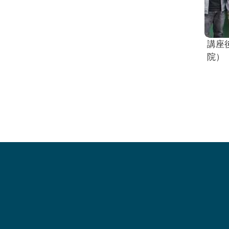
講座
院）