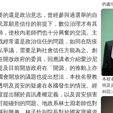
的處
要的還是政治意志，曾經參與過選舉的自
民眾願意信任的前提下，數位治理才有其
師，使校內老師們也十分興奮的交流。主
戰經常還是政治信任的問題，如同在防疫
私爭議，需要足夠社會信任方能為之。創
任開放政府的委員，回應講者介紹愛沙尼
提及目前開放政府在「開源」的推動上亦
國會開放的議題也提出想法，本校名譽教
本校
透明及資安的疑慮在各國發生的情況。經
明及
科院
度提出關於資訊產權定義，以及資安損害
可能碰到的問題。地政系林士淵老師也對
感到興趣。林子欽副院長對於國家寶藏資