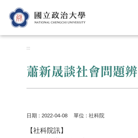
跳
到
主
要
內
容
區
:::
蕭新晟談社會問題辨
日期 :
2022-04-08
單位 :
社科院
【社科院訊】