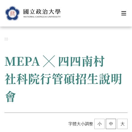
跳
到
主
要
內
容
:::
區
MEPA ╳ 四四南村
社科院行管碩招生說明
會
字體大小調整
小
中
大