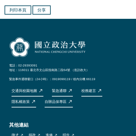
列印本頁
分享
電話：02-29393091
地址：116011 臺北市文山區指南路二段64號 （
造訪政大
）
緊急事件通聯窗口（24小時）：0919099119 / 校內分機 66119
交通與校園地圖
緊急通聯
校務建言
隱私權政策
自辦品保專區
其他連結
徵才
捐政
進修
招生