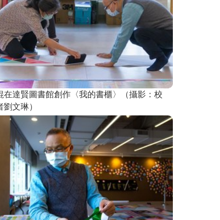
錕在達賢圖書館創作〈我的書櫃〉（攝影：校
者劉文琳）