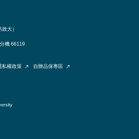
訪政大
）
機 66119
隱私權政策
自辦品保專區
ersity