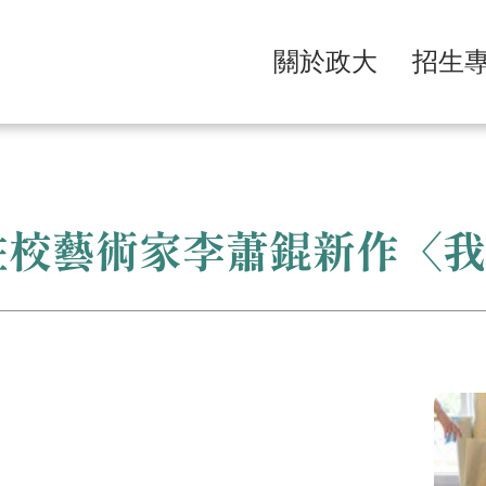
關於政大
招生
駐校藝術家李蕭錕新作〈