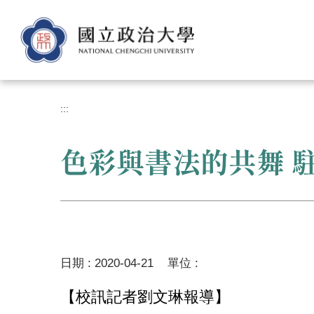
跳
到
主
要
內
容
區
:::
色彩與書法的共舞 
日期 :
2020-04-21
單位 :
【校訊記者劉文琳報導】