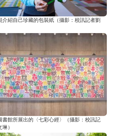
錕介紹自己珍藏的包裝紙（攝影：校訊記者劉
）
圖書館所展出的〈七彩心經〉（攝影：校訊記
文琳）