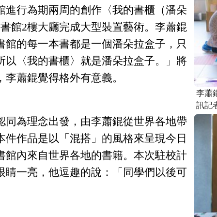
館進行為期兩周的
創作
〈我的書櫃（潘朵
圖書館2樓大廳完成
大型裝置藝術。李蕭錕
書館的每一本書都是一個潘朵拉盒子，只
所以〈我的書櫃〉就是潘朵拉盒子。」將
，李蕭錕覺得格外有意義。
李蕭
訊記
認同為理念出發，由李蕭錕從世界各地帶
本件作品是以「混搭」的風格來呈現今日
書館內來自世界各地的書籍。本次駐校計
眼睛一亮，他逗趣的說：「同學們以後可