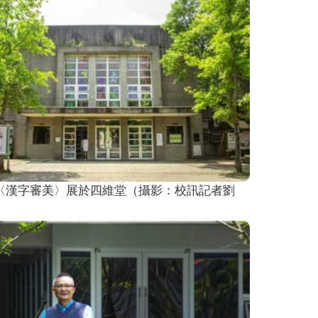
〈漢字審美〉展於四維堂（攝影：校訊記者劉