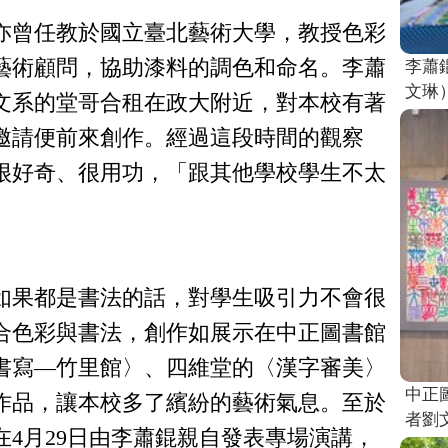
亦曾任教於國立臺北藝術大學，教授色彩
藝術顧問，協助漆料的調色和命名。李蕭
李蕭
文琳
文系的堂哥合租在政大附近，對本校有著
邀請便前來創作。經過這段時間的觀察
很好奇、很用功，「跟其他學校學生不太
如果都是書法的話，對學生吸引力不會很
合色彩與書法，創作如展示在中正圖書館
書寫—竹里館〉、四維堂的〈漢字審美〉
中正
作品，讓本校多了繽紛的藝術氣息。至於
者劉
4月29日由李蕭錕親自發表專場演講，