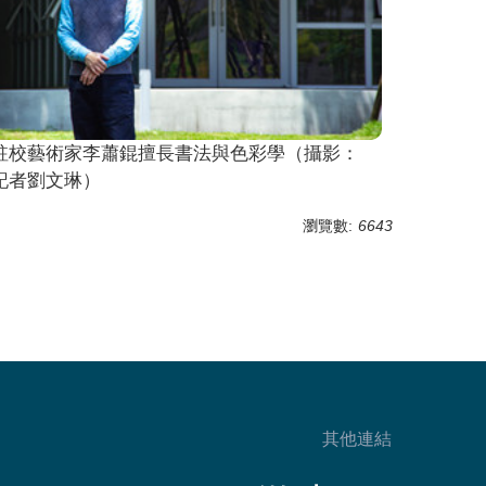
駐校藝術家李蕭錕擅長書法與色彩學（攝影：
記者劉文琳）
瀏覽數:
6643
其他連結