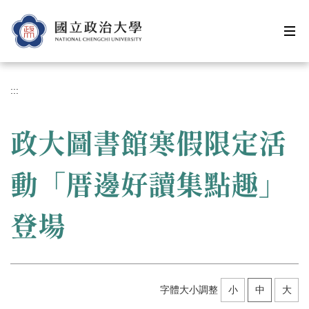
跳
到
主
要
內
容
:::
區
政大圖書館寒假限定活
動「厝邊好讀集點趣」
登場
字體大小調整
小
中
大