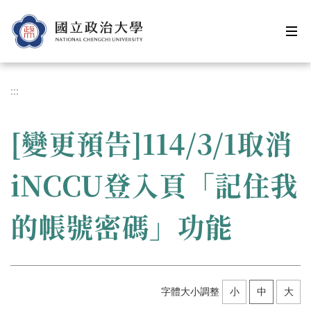
跳
到
主
要
內
容
:::
區
[變更預告]114/3/1取消
iNCCU登入頁「記住我
的帳號密碼」功能
字體大小調整
小
中
大