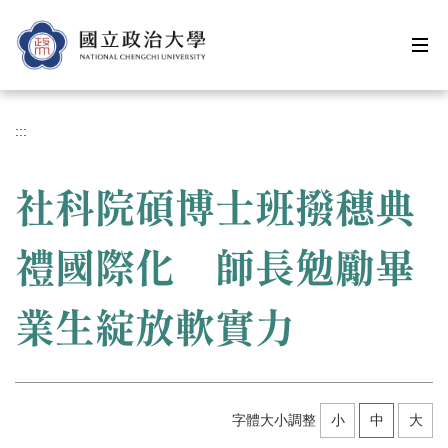
跳
到
主
要
內
容
:::
區
社科院碩博士班撥穗典
禮國際化 師長勉勵畢
業生綻放軟實力
字體大小調整
小
中
大