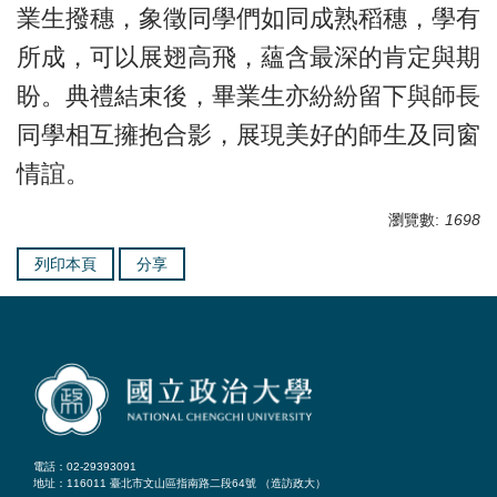
業生撥穗，象徵同學們如同成熟稻穗，學有
所成，可以展翅高飛，蘊含最深的肯定與期
盼。典禮結束後，畢業生亦紛紛留下與師長
同學相互擁抱合影，展現美好的師生及同窗
情誼。
瀏覽數:
1698
列印本頁
分享
電話：02-29393091
地址：116011 臺北市文山區指南路二段64號 （
造訪政大
）