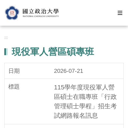
跳
到
主
要
內
容
:::
區
現役軍人營區碩專班
2026-07-21
115學年度現役軍人營
區碩士在職專班「行政
管理碩士學程」招生考
試網路報名訊息